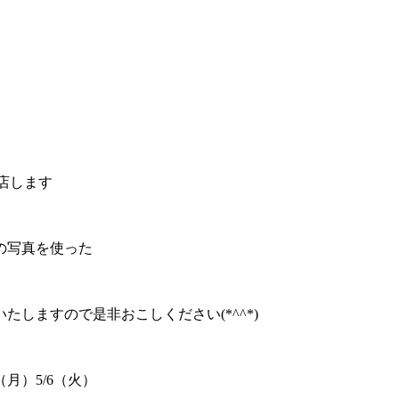
店します
の写真を使った
！
しますので是非おこしください(*^^*)
5（月）5/6（火）