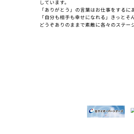
しています。
「ありがとう」の言葉はお仕事をするに
「自分も相手も幸せになれる」きっとそ
どうぞありのままで素敵に各々のステー
投
稿
ナ
ビ
ゲ
ー
シ
ョ
ン