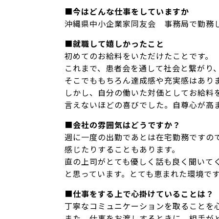
■
今はどんな仕事をしていますか
沖縄県中小企業家同友会 事務局で勤務
■
就職して嬉しかったこと
初めてのお給料をいただけたことです。
これまで、患者会を通して社会と繋がり
そこでももちろん達成感や充実感はあり
しかし、自分の働いた対価としてお給料を
言えないほどの喜びでした。自尊心が高
■
会社の雰囲気はどうですか？
週に一度の出勤であとは在宅勤務ですの
感じたりすることもあります。
直の上司がとても優しく話も良く聞いて
と思っています。とても恵まれた環境で
■
仕事をする上で心掛けていることは？
丁寧なコミュニケーションを取ることを
また、仕事をお渡しするときに、相手が