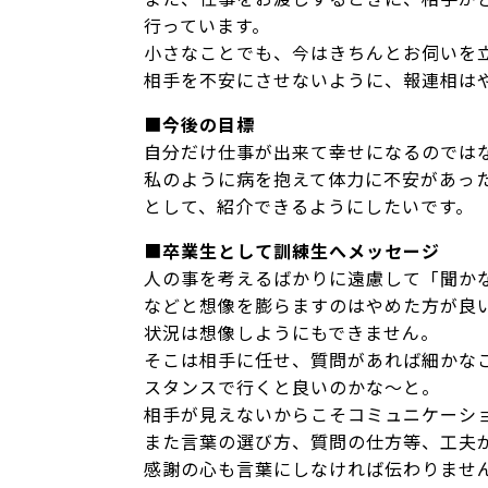
行っています。
小さなことでも、今はきちんとお伺いを
相手を不安にさせないように、報連相は
■
今後の目標
自分だけ仕事が出来て幸せになるのでは
私のように病を抱えて体力に不安があっ
として、紹介できるようにしたいです。
■
卒業生として訓練生へメッセージ
人の事を考えるばかりに遠慮して「聞か
などと想像を膨らますのはやめた方が良
状況は想像しようにもできません。
そこは相手に任せ、質問があれば細かな
スタンスで行くと良いのかな～と。
相手が見えないからこそコミュニケーシ
また言葉の選び方、質問の仕方等、工夫
感謝の心も言葉にしなければ伝わりませ