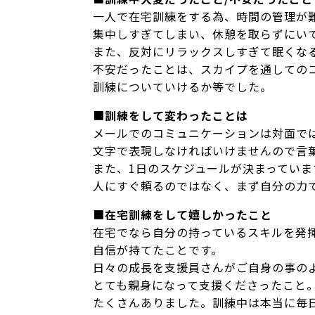
一人で在宅訓練をする為、時間の管理が
集中しすぎてしまい、休憩を取らずにい
また、反対にリラックスしすぎて眠くな
不安だったことは、スカイプを通しての
訓練についていけるか等でした。
■
訓練をして変わったことは
メールでのコミュニケーションは対面で
文字で表現しなければいけませんので言
また、1日のスケジュールが決まってい
人にすぐ頼るのではなく、まず自分の力
■
在宅訓練をして嬉しかったこと
在宅でなら自分の持っているスキルを発
自信が持てたことです。
日々の成長を支援員さんがご自身の事の
とても親身になって支援くださったこと
たくさんありました。訓練中は本当に毎