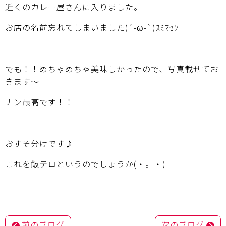
近くのカレー屋さんに入りました。
お店の名前忘れてしまいました(´-ω-`)ｽﾐﾏｾﾝ
でも！！めちゃめちゃ美味しかったので、写真載せてお
きます～
ナン最高です！！
おすそ分けです♪
これを飯テロというのでしょうか(・。・)
投
前のブログ
次のブログ
稿