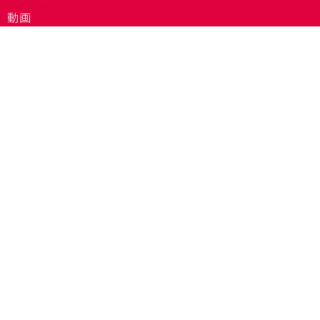
動画
関連機関サイトリンク
会社情報
お問合わせ
個人情報保護に関して
TEL 098-987-4335
（受付時間/平日10:00～16:30）
FAX 098-987-4336