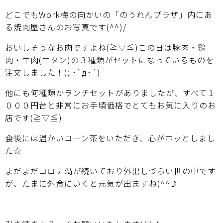
どこでもWork梅の向かいの「のうれんプラザ」内にあ
る焼肉屋さんのお写真です(^^)/
おいしそうなお肉ですよね(≧▽≦)この日は豚肉・鶏
肉・牛肉(牛タン)の３種類がセットになっているものを
注文しました！(; ･`д･´)
他にも何種類かランチセットがありましたが、すべて１
０００円台と非常にお手頃価格でとてもお気に入りのお
店です(≧▽≦)
食後には温かいコーン茶をいただき、心がホッとしまし
た☆
まだまだコロナ渦が続いており外出しづらい世の中です
が、たまに外食にいくと元気が出ますね(^^♪