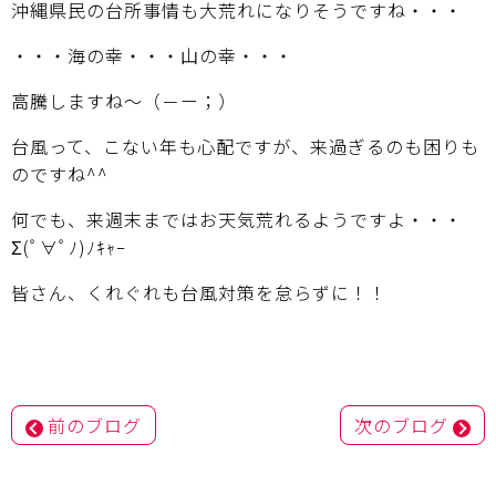
沖縄県民の台所事情も大荒れになりそうですね・・・
・・・海の幸・・・山の幸・・・
高騰しますね～（－ー；）
台風って、こない年も心配ですが、来過ぎるのも困りも
のですね^^
何でも、来週末まではお天気荒れるようですよ・・・
Σ(ﾟ∀ﾟﾉ)ﾉｷｬｰ
皆さん、くれぐれも台風対策を怠らずに！！
投
前のブログ
次のブログ
稿
ナ
ビ