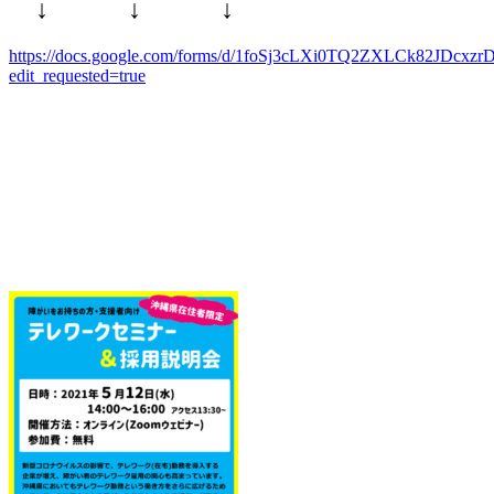
↓ ↓ ↓
https://docs.google.com/forms/d/1foSj3cLXi0TQ2ZXLCk82JDcx
edit_requested=true