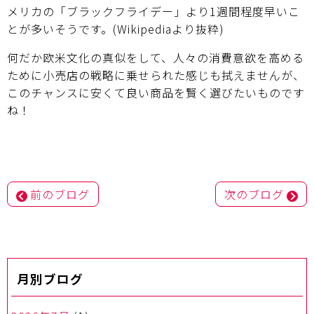
メリカの「ブラックフライデー」より1週間程度早いこ
とが多いそうです。(Wikipediaより抜粋)
何だか欧米文化の真似をして、人々の消費意欲を高める
ために小売店の戦略に乗せられた感じも拭えませんが、
このチャンスに安くて良い商品を賢く選びたいものです
ね！
投
前のブログ
次のブログ
稿
ナ
ビ
ゲ
ー
月別ブログ
シ
ョ
ン